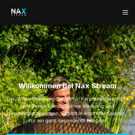
Willkommen bei Nax Stream
Der Video-Streaming-Dienst für Karpfenangler. Filme
und Serien komplett ohne Werbung und
Produktplatzierungen. Gefilmt in kinoreifer Qualität,
für ein ganz besonderes Erlebnis!