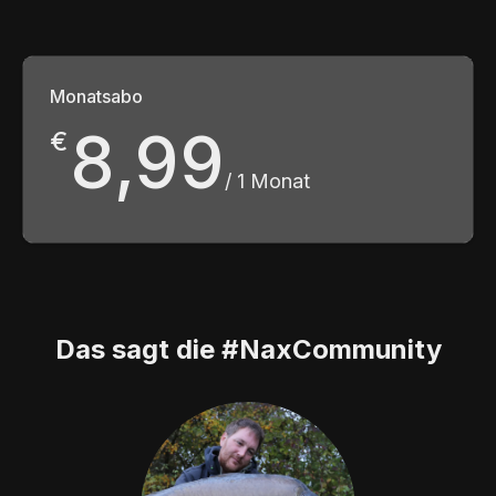
Monatsabo
8,99
€
/ 1 Monat
Das sagt die #NaxCommunity